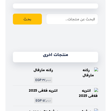
بحث
منتجات اخرى
ركنه مارفال
EGP
٣٢,٠٠٠.٠٠
انتريه فلافى 2025
EGP
٤٢,٠٠٠.٠٠