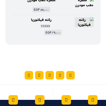
سفره دهب مودرن
EGP
٥٥,٠٠٠.٠٠
ركنه فيكتوريا
تم التقييم
EGP
٢٩,٠٠٠.٠٠
4
من 5